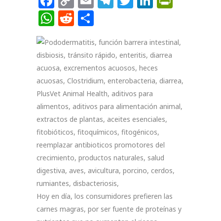
Facebook
Copy
Email
Telegram
Twitter
LinkedIn
PrintF
Link
WhatsApp
Reddit
Compartir
Hoy en día, los consumidores prefieren las
carnes magras, por ser fuente de proteínas y