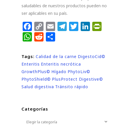
saludables de nuestros productos pueden no
ser aplicables en su país.
Facebook
Copy
Email
Telegram
Twitter
LinkedIn
PrintF
Link
WhatsApp
Reddit
Compartir
Tags:
Calidad de la carne
DigestoCid©
Enteritis
Enteritis necrótica
GrowthPlus©
Hígado
PhytoLiv©
PhytoShield©
PlusProtect Digestive©
Salud digestiva
Tránsito rápido
Categorías
Categorías