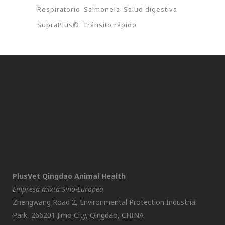
Respiratorio
Salmonela
Salud digestiva
SupraPlus©
Tránsito rápido
PlusVet Qingdao Animal Health
Empresa mixta Sino-Europea
Zhengwang Road 2, Environmental Protection Industrial
Park, 266201 Jimo City, Qingdao, CHINA