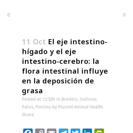
11 Oct
El eje intestino-
hígado y el eje
intestino-cerebro: la
flora intestinal influye
en la deposición de
grasa
Posted at 12:32h
in
Broilers
,
Gallinas
,
Patos
,
Porcino
by
PlusVet Animal Health
Share