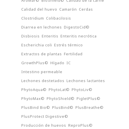
AroMar©
BioShield©
Calidad de la carne
Calidad del huevo
Camarón
Cerdas
Clostridium
Colibacilosis
Diarrea en lechones
DigestoCid©
Disbiosis
Enteritis
Enteritis necrótica
Escherichia coli
Estrés térmico
Extractos de plantas
Fertilidad
GrowthPlus©
Hígado
IC
Intestino permeable
Lechones destetados
Lechones lactantes
PhytoAqua©
PhytoLat©
PhytoLiv©
PhytoMax©
PhytoShield©
PigletPlus©
PlusBind Bio©
PlusBind©
PlusBreathe©
PlusProtect Digestive©
Producción de huevos
ReproPlus©