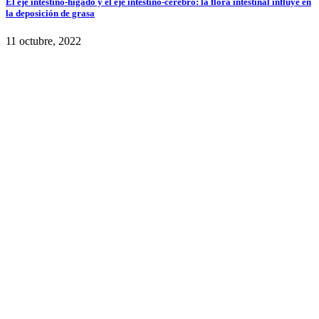
El eje intestino-hígado y el eje intestino-cerebro: la flora intestinal influye en
la deposición de grasa
11 octubre, 2022