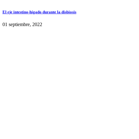
El eje intestino-hígado durante la disbiosis
01 septiembre, 2022