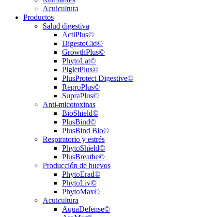
Acuicultura
Productos
Salud digestiva
ActiPlus©
DigestoCid©
GrowthPlus©
PhytoLat©
PigletPlus©
PlusProtect Digestive©
ReproPlus©
SupraPlus©
Anti-micotoxinas
BioShield©
PlusBind©
PlusBind Bio©
Respiratorio y estrés
PhytoShield©
PlusBreathe©
Producción de huevos
PhytoErad©
PhytoLiv©
PhytoMax©
Acuicultura
AquaDefense©