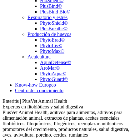
BioShield©
PlusBind©
PlusBind Bio©
Respiratorio y estrés
PhytoShield©
PlusBreathe©
Producción de huevos
PhytoErad©
PhytoLiv©
PhytoMax©
Acuicultura
AquaDefense©
AroMar©
PhytoAqua©
PhytoGuard©
Know-how Europeo
Centro del conocimiento
Enteritis | PlusVet Animal Health
Expertos en fitobióticos y salud digestiva
PlusVet Animal Health, aditivos para alimentos, aditivos para
alimentación animal, extractos de plantas, aceites esenciales,
fitobióticos, fitoquímicos, fitogénicos, reemplazar antibioticos
promotores del crecimiento, productos naturales, salud digestiva,
aves, avivultura, porcino, cerdos, rumiantes