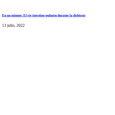
En un minuto: El eje intestino-pulmón durante la disbiosis
13 julio, 2022