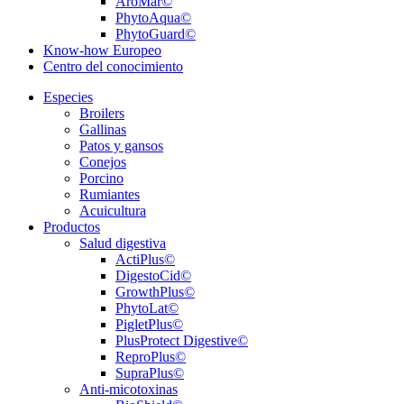
AroMar©
PhytoAqua©
PhytoGuard©
Know-how Europeo
Centro del conocimiento
Especies
Broilers
Gallinas
Patos y gansos
Conejos
Porcino
Rumiantes
Acuicultura
Productos
Salud digestiva
ActiPlus©
DigestoCid©
GrowthPlus©
PhytoLat©
PigletPlus©
PlusProtect Digestive©
ReproPlus©
SupraPlus©
Anti-micotoxinas