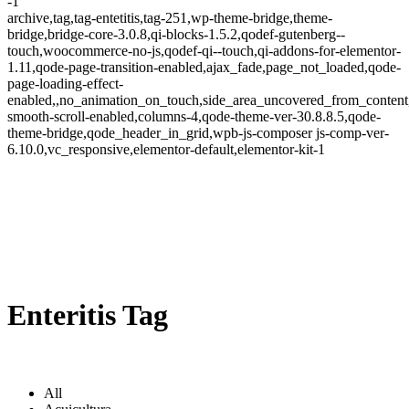
-1
archive,tag,tag-entetitis,tag-251,wp-theme-bridge,theme-
bridge,bridge-core-3.0.8,qi-blocks-1.5.2,qodef-gutenberg--
touch,woocommerce-no-js,qodef-qi--touch,qi-addons-for-elementor-
1.11,qode-page-transition-enabled,ajax_fade,page_not_loaded,qode-
page-loading-effect-
enabled,,no_animation_on_touch,side_area_uncovered_from_content
smooth-scroll-enabled,columns-4,qode-theme-ver-30.8.8.5,qode-
theme-bridge,qode_header_in_grid,wpb-js-composer js-comp-ver-
6.10.0,vc_responsive,elementor-default,elementor-kit-1
Enteritis Tag
All