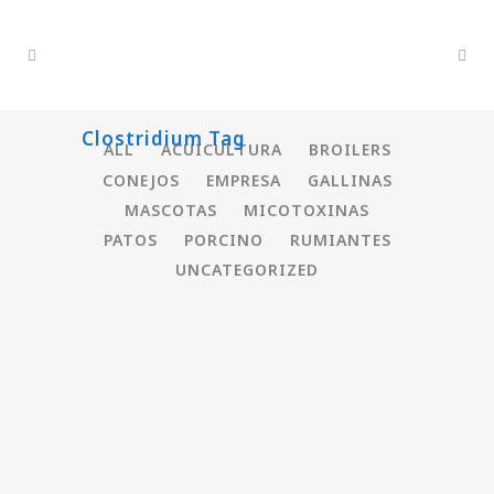
Clostridium Tag
ALL
ACUICULTURA
BROILERS
CONEJOS
EMPRESA
GALLINAS
MASCOTAS
MICOTOXINAS
PATOS
PORCINO
RUMIANTES
UNCATEGORIZED
7 causas principales de lesiones
en molleja y proventrículo
...
22 agosto, 2021