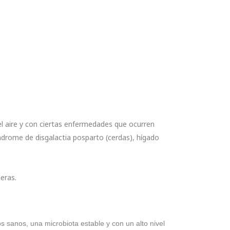
del aire y con ciertas enfermedades que ocurren
síndrome de disgalactia posparto (cerdas), hígado
deras.
Importancia de la s
os sanos, una microbiota estable y con un alto nivel
La salud del tracto