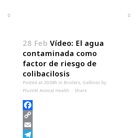
28 Feb
Vídeo: El agua
contaminada como
factor de riesgo de
colibacilosis
Posted at 20:08h
in
Broilers
,
Gallinas
by
PlusVet Animal Health
Share
Facebook
Copy
Link
Email