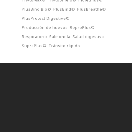
PhytoMax©
PhytoShield©
PigletPlus©
PlusBind Bio©
PlusBind©
PlusBreathe©
PlusProtect Digestive©
Producción de huevos
ReproPlus©
Respiratorio
Salmonela
Salud digestiva
SupraPlus©
Tránsito rápido