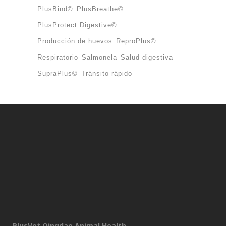
PlusBind©
PlusBreathe©
PlusProtect Digestive©
Producción de huevos
ReproPlus©
Respiratorio
Salmonela
Salud digestiva
SupraPlus©
Tránsito rápido
PlusVet Qingdao Animal Health