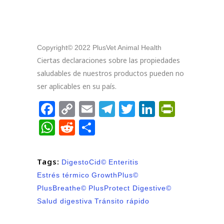
Copyright© 2022 PlusVet Animal Health
Ciertas declaraciones sobre las propiedades
saludables de nuestros productos pueden no
ser aplicables en su país.
Facebook
Copy
Email
Telegram
Twitter
LinkedIn
PrintFr
Link
WhatsApp
Reddit
Compartir
Tags:
DigestoCid©
Enteritis
Estrés térmico
GrowthPlus©
PlusBreathe©
PlusProtect Digestive©
Salud digestiva
Tránsito rápido