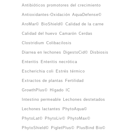
Antibióticos promotores del crecimiento
Antioxidantes-Oxidación
AquaDefense©
AroMar©
BioShield©
Calidad de la carne
Calidad del huevo
Camarón
Cerdas
Clostridium
Colibacilosis
Diarrea en lechones
DigestoCid©
Disbiosis
Enteritis
Enteritis necrótica
Escherichia coli
Estrés térmico
Extractos de plantas
Fertilidad
GrowthPlus©
Hígado
IC
Intestino permeable
Lechones destetados
Lechones lactantes
PhytoAqua©
PhytoLat©
PhytoLiv©
PhytoMax©
PhytoShield©
PigletPlus©
PlusBind Bio©