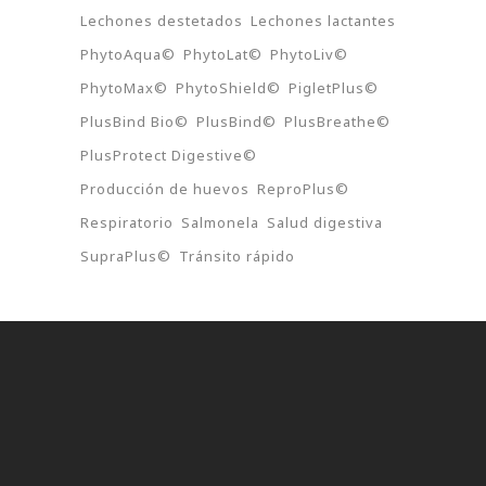
Lechones destetados
Lechones lactantes
PhytoAqua©
PhytoLat©
PhytoLiv©
PhytoMax©
PhytoShield©
PigletPlus©
PlusBind Bio©
PlusBind©
PlusBreathe©
PlusProtect Digestive©
Producción de huevos
ReproPlus©
Respiratorio
Salmonela
Salud digestiva
SupraPlus©
Tránsito rápido