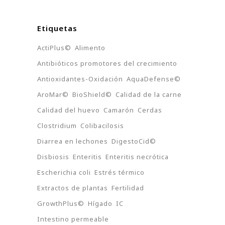
Etiquetas
ActiPlus©
Alimento
Antibióticos promotores del crecimiento
Antioxidantes-Oxidación
AquaDefense©
AroMar©
BioShield©
Calidad de la carne
Calidad del huevo
Camarón
Cerdas
Clostridium
Colibacilosis
Diarrea en lechones
DigestoCid©
Disbiosis
Enteritis
Enteritis necrótica
Escherichia coli
Estrés térmico
Extractos de plantas
Fertilidad
GrowthPlus©
Hígado
IC
Intestino permeable