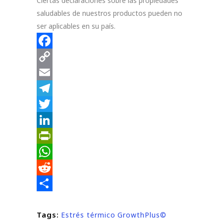
Ciertas declaraciones sobre las propiedades
saludables de nuestros productos pueden no
ser aplicables en su país.
Facebook
Copy
Link
Email
Telegram
Twitter
LinkedIn
PrintFriendly
WhatsApp
Reddit
Compartir
Tags:
Estrés térmico
GrowthPlus©