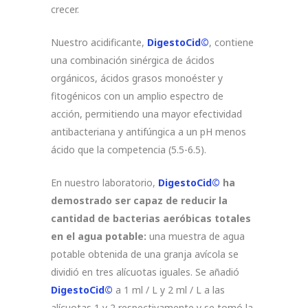
crecer.
Nuestro acidificante,
DigestoCid©
, contiene
una combinación sinérgica de ácidos
orgánicos, ácidos grasos monoéster y
fitogénicos con un amplio espectro de
acción, permitiendo una mayor efectividad
antibacteriana y antifúngica a un pH menos
ácido que la competencia (5.5-6.5).
En nuestro laboratorio,
DigestoCid©
ha
demostrado ser capaz de reducir la
cantidad de bacterias aeróbicas totales
en el agua potable:
una muestra de agua
potable obtenida de una granja avícola se
dividió en tres alícuotas iguales. Se añadió
DigestoCid©
a 1 ml / L y 2 ml / L a las
alícuotas 1 y 2 respectivamente y se tomó la