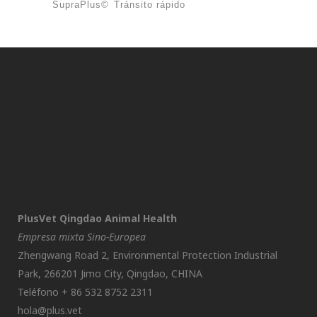
SupraPlus©
Tránsito rápido
PlusVet Qingdao Animal Health
Empresa mixta Sino-Europea
Zhengwang Road 2, Environmental Protection Industrial
Park, 266201 Jimo City, Qingdao, CHINA
Teléfono + 86 532 8752 2311
hola@plus.vet