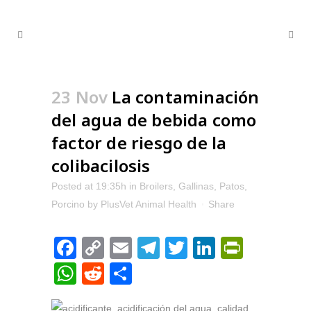
23 Nov
La contaminación
del agua de bebida como
factor de riesgo de la
colibacilosis
Posted at 19:35h
in
Broilers
,
Gallinas
,
Patos
,
Porcino
by
PlusVet Animal Health
Share
Facebook
Copy
Email
Telegram
Twitter
LinkedIn
PrintFr
Link
WhatsApp
Reddit
Compartir