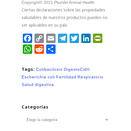
Copyright© 2021 PlusVet Animal Health
Ciertas declaraciones sobre las propiedades
saludables de nuestros productos pueden no
ser aplicables en su país.
Facebook
Copy
Email
Telegram
Twitter
LinkedIn
PrintFr
Link
WhatsApp
Reddit
Compartir
Tags:
Colibacilosis
DigestoCid©
Escherichia coli
Fertilidad
Respiratorio
Salud digestiva
Categorías
Categorías