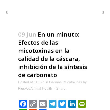
09 Jun
En un minuto:
Efectos de las
micotoxinas en la
calidad de la cáscara,
inhibición de la síntesis
de carbonato
Posted at 11:52h
in
Gallinas
,
Micotoxinas
by
PlusVet Animal Health
Share
Facebook
Copy
Email
Telegram
Twitter
LinkedIn
PrintFr