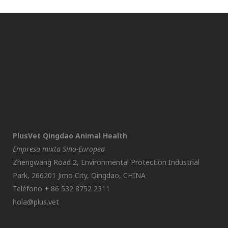
PlusVet Qingdao Animal Health
Empresa mixta Sino-Europea
Zhengwang Road 2, Environmental Protection Industrial
Park, 266201 Jimo City, Qingdao, CHINA
Teléfono + 86 532 8752 2311
hola@plus.vet