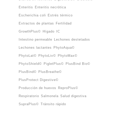
Enteritis
Enteritis necrótica
Escherichia coli
Estrés térmico
Extractos de plantas
Fertilidad
GrowthPlus©
Hígado
IC
Intestino permeable
Lechones destetados
Lechones lactantes
PhytoAqua©
PhytoLat©
PhytoLiv©
PhytoMax©
PhytoShield©
PigletPlus©
PlusBind Bio©
PlusBind©
PlusBreathe©
PlusProtect Digestive©
Producción de huevos
ReproPlus©
Respiratorio
Salmonela
Salud digestiva
SupraPlus©
Tránsito rápido