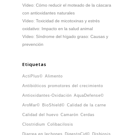
Vídeo: Cómo reducir el moteado de la cáscara
con antioxidantes naturales
Vídeo: Toxicidad de micotoxinas y estrés
oxidativo: Impacto en la salud animal
Vídeo: Síndrome del hígado graso: Causas y
prevención
Etiquetas
ActiPlus©
Alimento
Antibióticos promotores del crecimiento
Antioxidantes-Oxidación
AquaDefense©
AroMar©
BioShield©
Calidad de la carne
Calidad del huevo
Camarón
Cerdas
Clostridium
Colibacilosis
Diarrea en lechones
DigestoCid©
Disbiosis