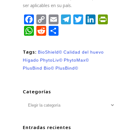
ser aplicables en su país.
Facebook
Copy
Email
Telegram
Twitter
LinkedIn
PrintFr
Link
WhatsApp
Reddit
Compartir
Tags:
BioShield©
Calidad del huevo
Hígado
PhytoLiv©
PhytoMax©
PlusBind Bio©
PlusBind©
Categorías
Categorías
Entradas recientes