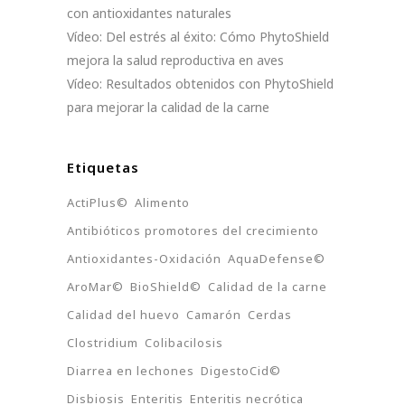
con antioxidantes naturales
Vídeo: Del estrés al éxito: Cómo PhytoShield
mejora la salud reproductiva en aves
Vídeo: Resultados obtenidos con PhytoShield
para mejorar la calidad de la carne
Etiquetas
ActiPlus©
Alimento
Antibióticos promotores del crecimiento
Antioxidantes-Oxidación
AquaDefense©
AroMar©
BioShield©
Calidad de la carne
Calidad del huevo
Camarón
Cerdas
Clostridium
Colibacilosis
Diarrea en lechones
DigestoCid©
Disbiosis
Enteritis
Enteritis necrótica