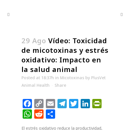
29 Ago
Vídeo: Toxicidad
de micotoxinas y estrés
oxidativo: Impacto en
la salud animal
Posted at 18:37h
in
Micotoxinas
by
PlusVet
Animal Health
Share
Facebook
Copy
Email
Telegram
Twitter
LinkedIn
PrintF
Link
WhatsApp
Reddit
Compartir
El estrés oxidativo reduce la productividad,