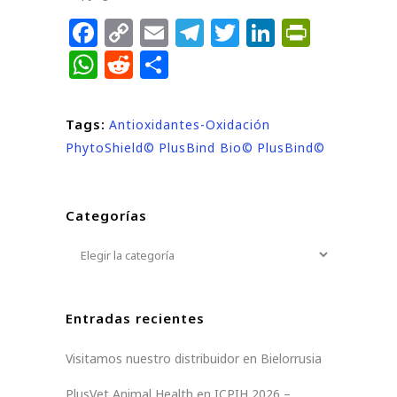
Facebook
Copy
Email
Telegram
Twitter
LinkedIn
PrintF
Link
WhatsApp
Reddit
Compartir
Tags:
Antioxidantes-Oxidación
PhytoShield©
PlusBind Bio©
PlusBind©
Categorías
Categorías
Entradas recientes
Visitamos nuestro distribuidor en Bielorrusia
PlusVet Animal Health en ICPIH 2026 –