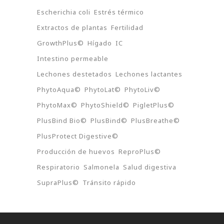
Escherichia coli
Estrés térmico
Extractos de plantas
Fertilidad
GrowthPlus©
Hígado
IC
Intestino permeable
Lechones destetados
Lechones lactantes
PhytoAqua©
PhytoLat©
PhytoLiv©
PhytoMax©
PhytoShield©
PigletPlus©
PlusBind Bio©
PlusBind©
PlusBreathe©
PlusProtect Digestive©
Producción de huevos
ReproPlus©
Respiratorio
Salmonela
Salud digestiva
SupraPlus©
Tránsito rápido