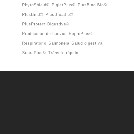
PhytoShield©
PigletPlus©
PlusBind Bio©
PlusBind©
PlusBreathe©
PlusProtect Digestive©
Producción de huevos
ReproPlus©
Respiratorio
Salmonela
Salud digestiva
SupraPlus©
Tránsito rápido