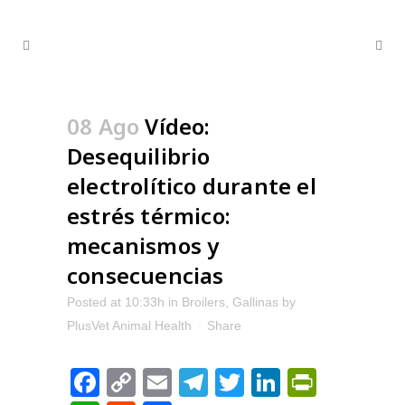
08 Ago
Vídeo:
Desequilibrio
electrolítico durante el
estrés térmico:
mecanismos y
consecuencias
Posted at 10:33h
in
Broilers
,
Gallinas
by
PlusVet Animal Health
Share
Facebook
Copy
Email
Telegram
Twitter
LinkedIn
PrintFr