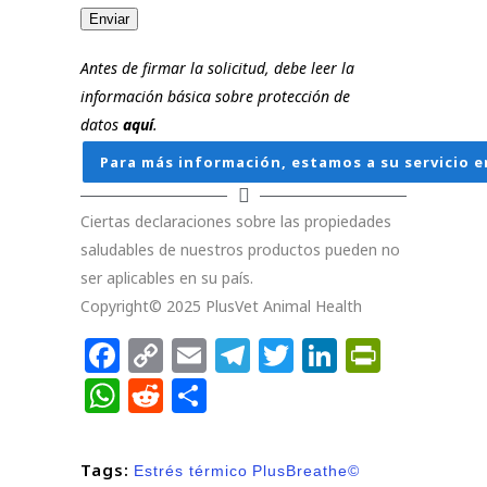
Enviar
Antes de firmar la solicitud, debe leer la
información básica sobre protección de
datos
aquí
.
Para más información, estamos a su servicio e
Ciertas declaraciones sobre las propiedades
saludables de nuestros productos pueden no
ser aplicables en su país.
Copyright© 2025 PlusVet Animal Health
Facebook
Copy
Email
Telegram
Twitter
LinkedIn
PrintFr
Link
WhatsApp
Reddit
Compartir
Tags:
Estrés térmico
PlusBreathe©