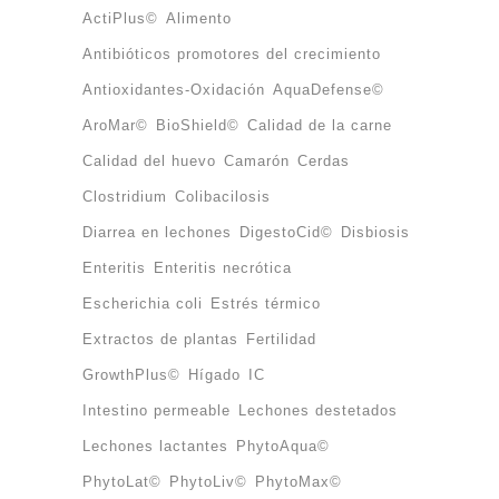
ActiPlus©
Alimento
Antibióticos promotores del crecimiento
Antioxidantes-Oxidación
AquaDefense©
AroMar©
BioShield©
Calidad de la carne
Calidad del huevo
Camarón
Cerdas
Clostridium
Colibacilosis
Diarrea en lechones
DigestoCid©
Disbiosis
Enteritis
Enteritis necrótica
Escherichia coli
Estrés térmico
Extractos de plantas
Fertilidad
GrowthPlus©
Hígado
IC
Intestino permeable
Lechones destetados
Lechones lactantes
PhytoAqua©
PhytoLat©
PhytoLiv©
PhytoMax©