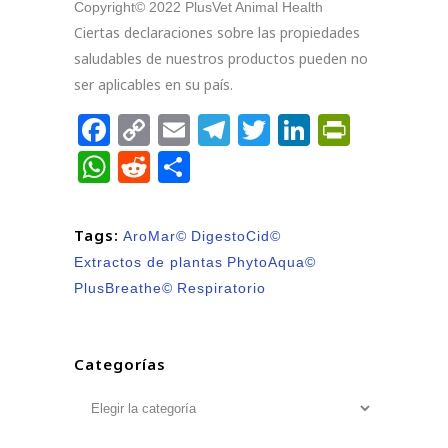
Copyright© 2022 PlusVet Animal Health
Ciertas declaraciones sobre las propiedades
saludables de nuestros productos pueden no
ser aplicables en su país.
Facebook
Copy
Email
Telegram
Twitter
LinkedIn
PrintFr
Link
WhatsApp
Reddit
Compartir
Tags:
AroMar©
DigestoCid©
Extractos de plantas
PhytoAqua©
PlusBreathe©
Respiratorio
Categorías
Categorías