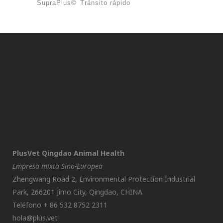
SupraPlus©
Tránsito rápido
PlusVet Qingdao Animal Health
Empresa mixta Sino-Europea
Zhengwang Road 2, Environmental Protection Industrial
Park, 266201 Jimo City, Qingdao, CHINA
Teléfono + 86 532 8752 2311
hola@plus.vet