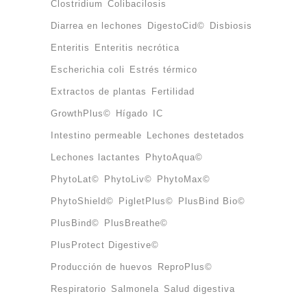
Clostridium
Colibacilosis
Diarrea en lechones
DigestoCid©
Disbiosis
Enteritis
Enteritis necrótica
Escherichia coli
Estrés térmico
Extractos de plantas
Fertilidad
GrowthPlus©
Hígado
IC
Intestino permeable
Lechones destetados
Lechones lactantes
PhytoAqua©
PhytoLat©
PhytoLiv©
PhytoMax©
PhytoShield©
PigletPlus©
PlusBind Bio©
PlusBind©
PlusBreathe©
PlusProtect Digestive©
Producción de huevos
ReproPlus©
Respiratorio
Salmonela
Salud digestiva