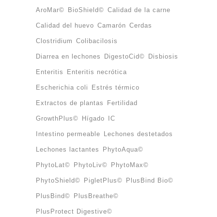
AroMar©
BioShield©
Calidad de la carne
Calidad del huevo
Camarón
Cerdas
Clostridium
Colibacilosis
Diarrea en lechones
DigestoCid©
Disbiosis
Enteritis
Enteritis necrótica
Escherichia coli
Estrés térmico
Extractos de plantas
Fertilidad
GrowthPlus©
Hígado
IC
Intestino permeable
Lechones destetados
Lechones lactantes
PhytoAqua©
PhytoLat©
PhytoLiv©
PhytoMax©
PhytoShield©
PigletPlus©
PlusBind Bio©
PlusBind©
PlusBreathe©
PlusProtect Digestive©