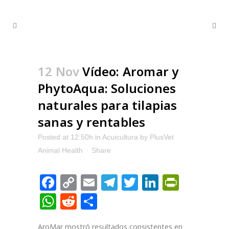
12 Nov
Vídeo: Aromar y
PhytoAqua: Soluciones
naturales para tilapias
sanas y rentables
Posted at 12:50h
in
Acuicultura
by
PlusVet
Animal Health
Share
Facebook
Copy
Email
Telegram
Twitter
LinkedIn
PrintFr
Link
WhatsApp
Reddit
Compartir
AroMar mostró resultados consistentes en