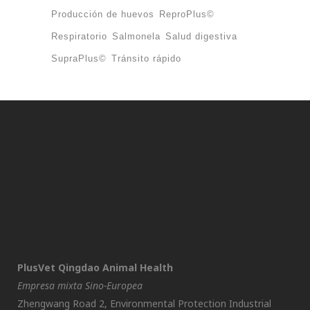
Producción de huevos
ReproPlus©
Respiratorio
Salmonela
Salud digestiva
SupraPlus©
Tránsito rápido
PlusVet Qingdao Animal Health
Empresa mixta Sino-Europea
Zhengwang Road 2, Environmental Protection Industrial