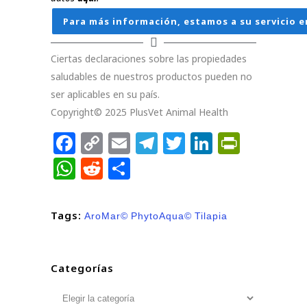
Para más información, estamos a su servicio e
Ciertas declaraciones sobre las propiedades
saludables de nuestros productos pueden no
ser aplicables en su país.
Copyright© 2025 PlusVet Animal Health
Facebook
Copy
Email
Telegram
Twitter
LinkedIn
PrintFr
Link
WhatsApp
Reddit
Compartir
Tags:
AroMar©
PhytoAqua©
Tilapia
Categorías
Categorías