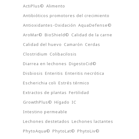
ActiPlus©
Alimento
Antibióticos promotores del crecimiento
Antioxidantes-Oxidación
AquaDefense©
AroMar©
BioShield©
Calidad de la carne
Calidad del huevo
Camarón
Cerdas
Clostridium
Colibacilosis
Diarrea en lechones
DigestoCid©
Disbiosis
Enteritis
Enteritis necrótica
Escherichia coli
Estrés térmico
Extractos de plantas
Fertilidad
GrowthPlus©
Hígado
IC
Intestino permeable
Lechones destetados
Lechones lactantes
PhytoAqua©
PhytoLat©
PhytoLiv©