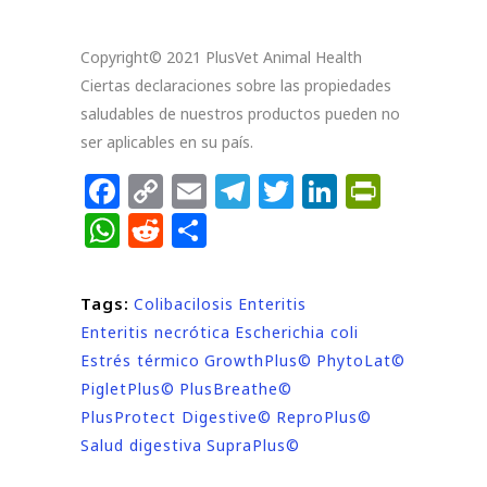
Copyright© 2021 PlusVet Animal Health
Ciertas declaraciones sobre las propiedades
saludables de nuestros productos pueden no
ser aplicables en su país.
Facebook
Copy
Email
Telegram
Twitter
LinkedIn
PrintF
Link
WhatsApp
Reddit
Compartir
Tags:
Colibacilosis
Enteritis
Enteritis necrótica
Escherichia coli
Estrés térmico
GrowthPlus©
PhytoLat©
PigletPlus©
PlusBreathe©
PlusProtect Digestive©
ReproPlus©
Salud digestiva
SupraPlus©