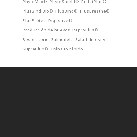
PhytoMax©
PhytoShield©
PigletPlus©
PlusBind Bio©
PlusBind©
PlusBreathe©
PlusProtect Digestive©
Producción de huevos
ReproPlus©
Respiratorio
Salmonela
Salud digestiva
SupraPlus©
Tránsito rápido