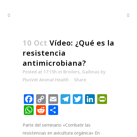
10 Oct
Vídeo: ¿Qué es la
resistencia
antimicrobiana?
Posted at 17:15h
in
Broilers
,
Gallinas
by
PlusVet Animal Health
Share
Facebook
Copy
Email
Telegram
Twitter
LinkedIn
PrintF
Link
WhatsApp
Reddit
Compartir
Parte del seminario «Combatir las
resistencias en avicultura orgánica» En