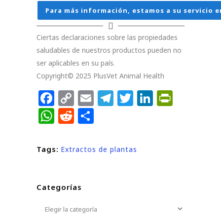
Para más información, estamos a su servicio e
Ciertas declaraciones sobre las propiedades
saludables de nuestros productos pueden no
ser aplicables en su país.
Copyright© 2025 PlusVet Animal Health
Facebook
Copy
Email
Telegram
Twitter
LinkedIn
PrintF
Link
WhatsApp
Reddit
Compartir
Tags:
Extractos de plantas
Categorías
Categorías