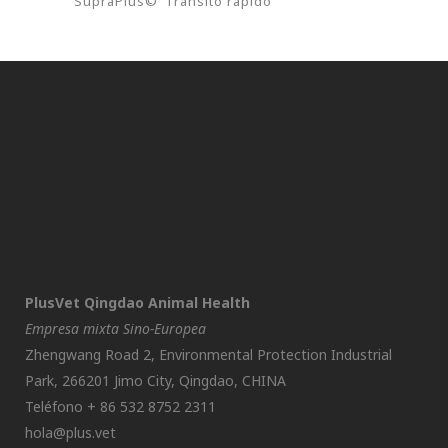
SupraPlus©
Tránsito rápido
PlusVet Qingdao Animal Health
Empresa mixta Sino-Europea
Zhengwang Road 2, Environmental Protection Industrial
Park, 266201 Jimo City, Qingdao, CHINA
Teléfono + 86 532 8752 2311
hola@plus.vet