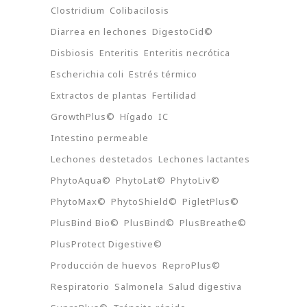
Clostridium
Colibacilosis
Diarrea en lechones
DigestoCid©
Disbiosis
Enteritis
Enteritis necrótica
Escherichia coli
Estrés térmico
Extractos de plantas
Fertilidad
GrowthPlus©
Hígado
IC
Intestino permeable
Lechones destetados
Lechones lactantes
PhytoAqua©
PhytoLat©
PhytoLiv©
PhytoMax©
PhytoShield©
PigletPlus©
PlusBind Bio©
PlusBind©
PlusBreathe©
PlusProtect Digestive©
Producción de huevos
ReproPlus©
Respiratorio
Salmonela
Salud digestiva