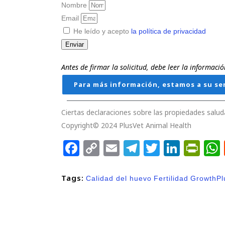
Nombre
Email
He leído y acepto
la política de privacidad
Enviar
Antes de firmar la solicitud, debe leer la informac
Para más información, estamos a su ser
Ciertas declaraciones sobre las propiedades salud
Copyright© 2024 PlusVet Animal Health
Facebook
Copy
Email
Telegram
Twitter
Linke
Pri
Link
Tags:
Calidad del huevo
Fertilidad
GrowthPl