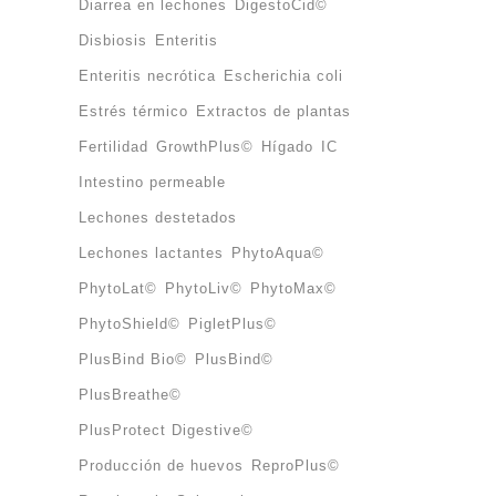
Diarrea en lechones
DigestoCid©
íganos en las redes sociales
Disbiosis
Enteritis
Enteritis necrótica
Escherichia coli
Estrés térmico
Extractos de plantas
Fertilidad
GrowthPlus©
Hígado
IC
Intestino permeable
Lechones destetados
Lechones lactantes
PhytoAqua©
PhytoLat©
PhytoLiv©
PhytoMax©
PhytoShield©
PigletPlus©
PlusBind Bio©
PlusBind©
PlusBreathe©
PlusProtect Digestive©
Producción de huevos
ReproPlus©