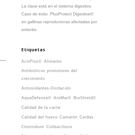
La clave está en el sistema digestivo
Caso de éxito: PlusProtect Digestive©
en gallinas reproductoras afectadas por
enteritis
Etiquetas
ActiPlus©
Alimento
Antibióticos promotores del
crecimiento
Antioxidantes-Oxidación
AquaDefense©
AroMar©
BioShield©
Calidad de la carne
Calidad del huevo
Camarón
Cerdas
Clostridium
Colibacilosis