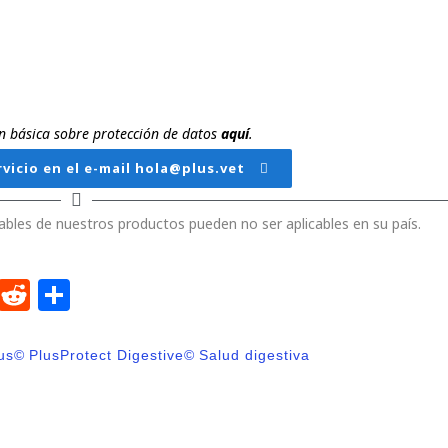
ión básica sobre protección de datos
aquí
.
vicio en el e-mail hola@plus.vet
ables de nuestros productos pueden no ser aplicables en su país.
dIn
ntFriendly
WhatsApp
Reddit
Compartir
us©
PlusProtect Digestive©
Salud digestiva