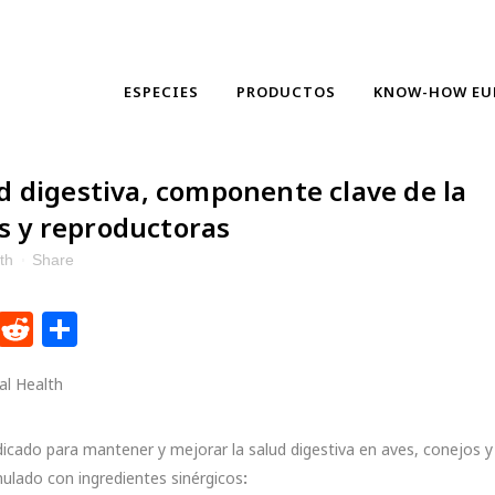
ESPECIES
PRODUCTOS
KNOW-HOW EU
d digestiva, componente clave de la
s y reproductoras
th
Share
dIn
ntFriendly
WhatsApp
Reddit
Compartir
al Health
icado para mantener y mejorar la salud digestiva en aves, conejos y
mulado con ingredientes sinérgicos
: