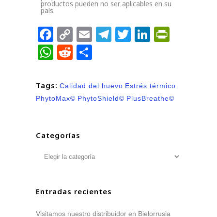
productos pueden no ser aplicables en su
país.
Facebook
Copy
Email
Telegram
Twitter
LinkedIn
PrintFr
Link
WhatsApp
Reddit
Compartir
Tags:
Calidad del huevo
Estrés térmico
PhytoMax©
PhytoShield©
PlusBreathe©
Categorías
Entradas recientes
Visitamos nuestro distribuidor en Bielorrusia