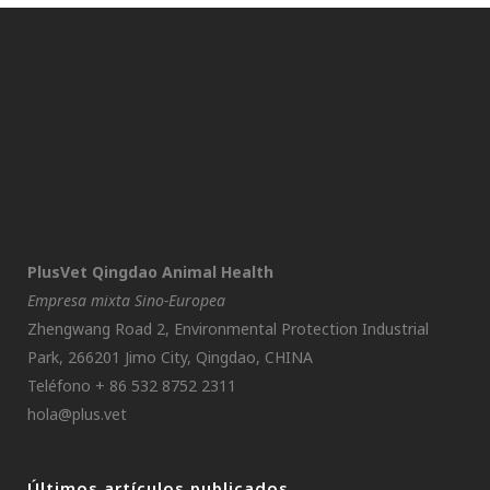
PlusVet Qingdao Animal Health
Empresa mixta Sino-Europea
Zhengwang Road 2, Environmental Protection Industrial
Park, 266201 Jimo City, Qingdao, CHINA
Teléfono + 86 532 8752 2311
hola@plus.vet
Últimos artículos publicados