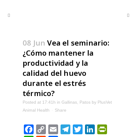
08 Jun
Vea el seminario:
¿Cómo mantener la
productividad y la
calidad del huevo
durante el estrés
térmico?
Posted at 17:41h
in
Gallinas
,
Patos
by
PlusVet
Animal Health
Share
Facebook
Copy
Email
Telegram
Twitter
LinkedIn
PrintFr