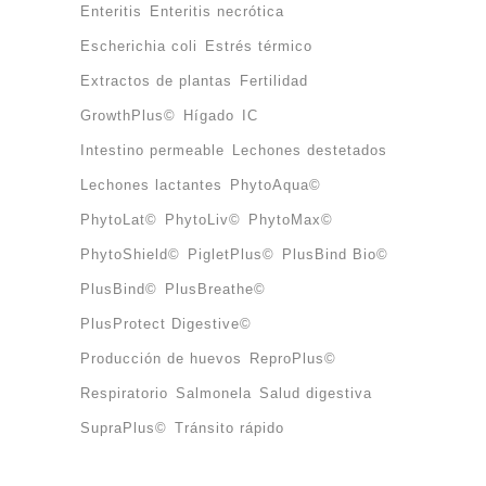
Enteritis
Enteritis necrótica
Escherichia coli
Estrés térmico
Extractos de plantas
Fertilidad
GrowthPlus©
Hígado
IC
Intestino permeable
Lechones destetados
Lechones lactantes
PhytoAqua©
PhytoLat©
PhytoLiv©
PhytoMax©
PhytoShield©
PigletPlus©
PlusBind Bio©
PlusBind©
PlusBreathe©
PlusProtect Digestive©
Producción de huevos
ReproPlus©
Respiratorio
Salmonela
Salud digestiva
SupraPlus©
Tránsito rápido