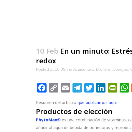
10 Feb
En un minuto: Estrés
redox
Posted at 10:09h
in
Acuicultura
,
Broilers
,
Conejos
,
Facebook
Copy
Email
Telegram
Twitter
Linke
Pri
Link
Resumen del artículo
que publicamos aquí.
Productos de elección
PhytoMax©
es una combinación de vitaminas, ca
añadir al agua de bebida de ponedoras y reproduct