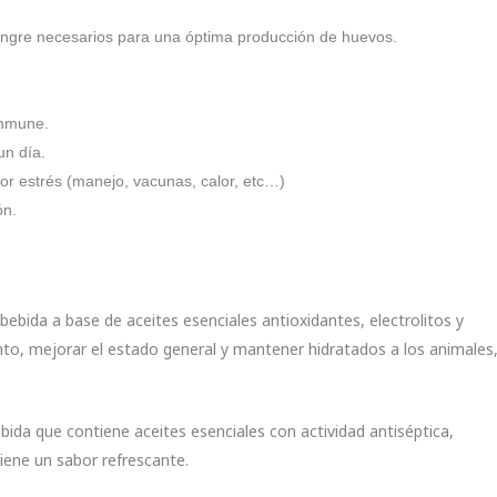
angre necesarios para una óptima producción de huevos.
inmune.
un día.
por estrés (manejo, vacunas, calor, etc…)
ón.
ebida a base de aceites esenciales antioxidantes, electrolitos y
nto, mejorar el estado general y mantener hidratados a los animales
bida que contiene aceites esenciales con actividad antiséptica,
Tiene un sabor refrescante.