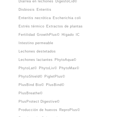
Diarrea en lechones
DigestoCid©
Disbiosis
Enteritis
Enteritis necrótica
Escherichia coli
Estrés térmico
Extractos de plantas
Fertilidad
GrowthPlus©
Hígado
IC
íganos en las redes sociales
Intestino permeable
Lechones destetados
Lechones lactantes
PhytoAqua©
PhytoLat©
PhytoLiv©
PhytoMax©
PhytoShield©
PigletPlus©
PlusBind Bio©
PlusBind©
PlusBreathe©
PlusProtect Digestive©
Producción de huevos
ReproPlus©