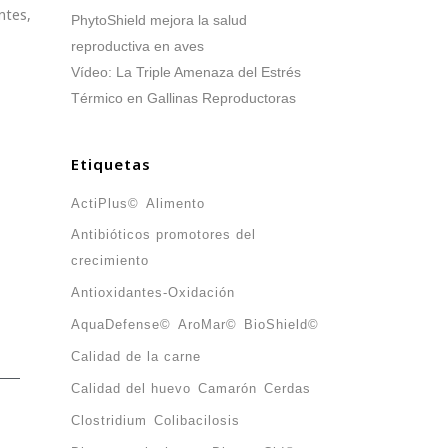
ntes,
PhytoShield mejora la salud
reproductiva en aves
Vídeo: La Triple Amenaza del Estrés
Térmico en Gallinas Reproductoras
Etiquetas
ActiPlus©
Alimento
Antibióticos promotores del
crecimiento
Antioxidantes-Oxidación
AquaDefense©
AroMar©
BioShield©
Calidad de la carne
Calidad del huevo
Camarón
Cerdas
Clostridium
Colibacilosis