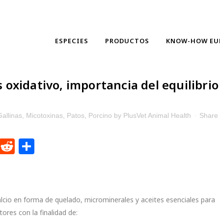
ESPECIES
PRODUCTOS
KNOW-HOW EU
 oxidativo, importancia del equilibrio
Gallinas
,
Micotoxinas
,
Patos
,
Porcino
by
PlusVet Animal Health
Share
dIn
ntFriendly
WhatsApp
Reddit
Compartir
lcio en forma de quelado, microminerales y aceites esenciales para
ores con la finalidad de: