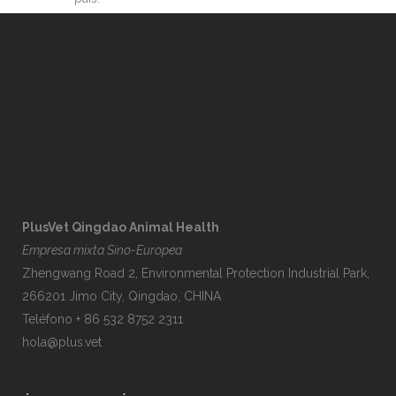
PlusVet Qingdao Animal Health
Empresa mixta Sino-Europea
Zhengwang Road 2, Environmental Protection Industrial Park,
266201 Jimo City, Qingdao, CHINA
Teléfono + 86 532 8752 2311
hola@plus.vet