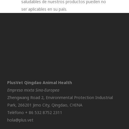
saludables de nuestros productos pueden no
ser aplicables en su país.
PlusVet Qingdao Animal Health
Empresa mixta Sino-Europea
Zhengwang Road 2, Environmental Protection Industrial
Park, 266201 Jimo City, Qingdao, CHINA
Teléfono + 86 532 8752 2311
hola@plus.vet